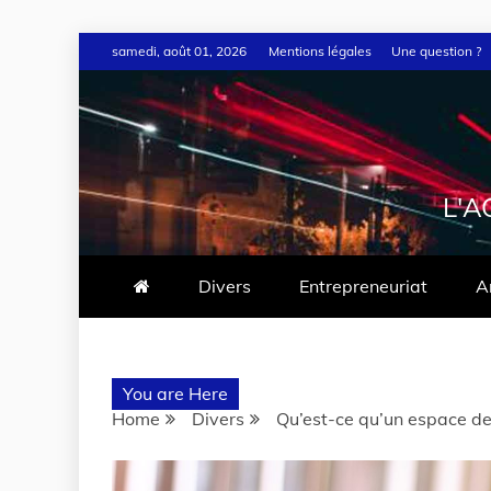
samedi, août 01, 2026
Mentions légales
Une question ?
L'A
Divers
Entrepreneuriat
A
You are Here
Home
Divers
Qu’est-ce qu’un espace de 