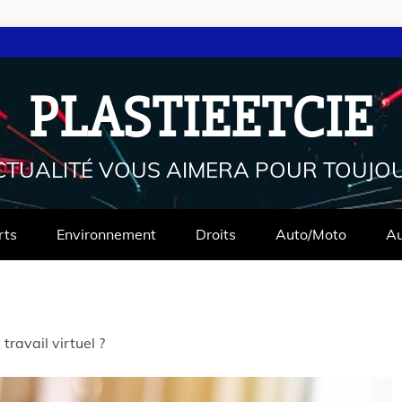
PLASTIEETCIE
CTUALITÉ VOUS AIMERA POUR TOUJO
rts
Environnement
Droits
Auto/Moto
Au
travail virtuel ?