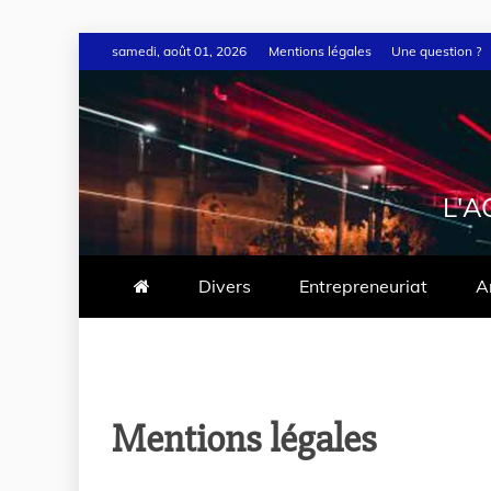
samedi, août 01, 2026
Mentions légales
Une question ?
L'A
Divers
Entrepreneuriat
A
Mentions légales