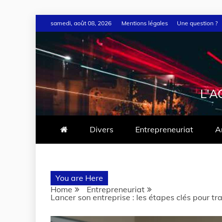
samedi, août 08, 2026
Mentions légales
Une question ?
L'A
Divers
Entrepreneuriat
A
You are Here
Home
Entrepreneuriat
Lancer son entreprise : les étapes clés pour tra