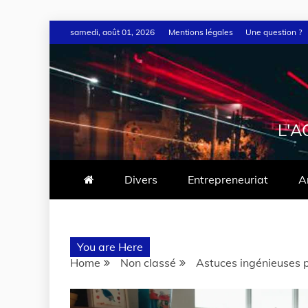
samedi, août 01, 2026
Mentions légales
Une question ?
L'A
Divers
Entrepreneuriat
A
You are Here
Home
Non classé
Astuces ingénieuses p