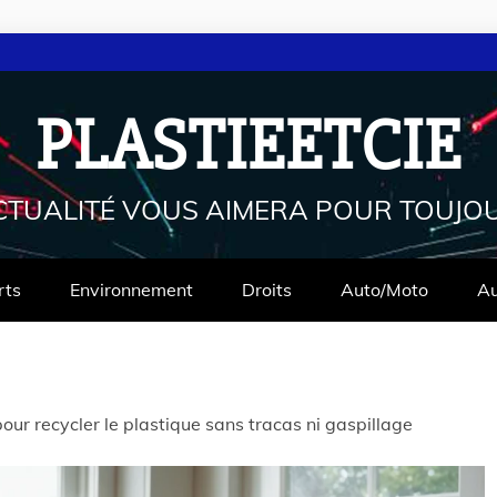
PLASTIEETCIE
CTUALITÉ VOUS AIMERA POUR TOUJO
rts
Environnement
Droits
Auto/Moto
Au
our recycler le plastique sans tracas ni gaspillage